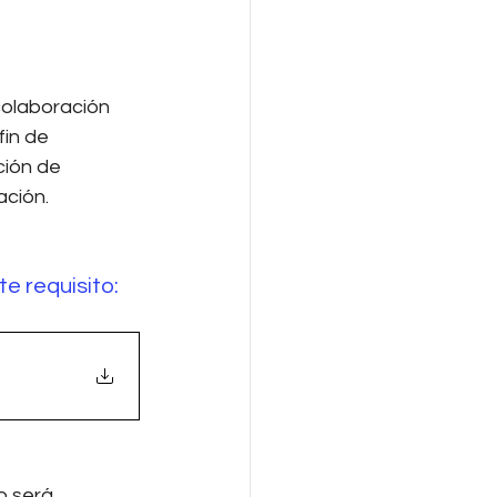
colaboración 
fin de 
ción de 
ción. 
e requisito:
o será 