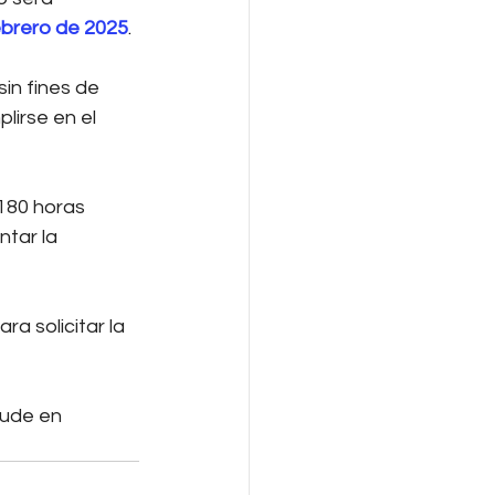
febrero de 2025
. 
in fines de 
irse en el 
 180 horas 
tar la 
a solicitar la 
dude en 