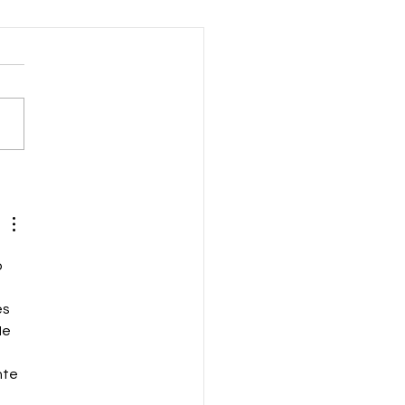
rtant Dates to
mber: June 2026
 
s 
Me 
te 