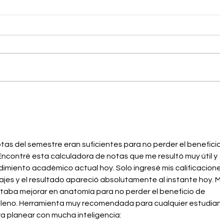
Important Dates to
Impo
Remember: July 2026
Reme
as del semestre eran suficientes para no perder el beneficio
 Encontré esta calculadora de notas que me resultó muy útil y 
dimiento académico actual hoy. Solo ingresé mis calificacione
jes y el resultado apareció absolutamente al instante hoy. 
aba mejorar en anatomía para no perder el beneficio de 
ileno. Herramienta muy recomendada para cualquier estudian
ra planear con mucha inteligencia: 