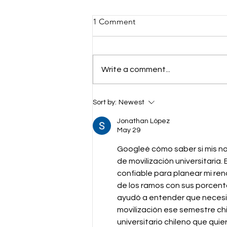
1 Comment
Write a comment...
Important Dates to
Sort by:
Newest
Remember: August 2026
Jonathan López
May 29
Googleé cómo saber si mis not
de movilización universitaria.
confiable para planear mi ren
de los ramos con sus porcenta
ayudó a entender que necesit
movilización ese semestre ch
universitario chileno que quie