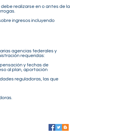
debe realizarse en o antes de la
órrogas.
 sobre ingresos incluyendo
varias agencias federales y
nistración requeridas:
mpensación y fechas de
eso al plan, aportación
tidades reguladoras, las que
doras.