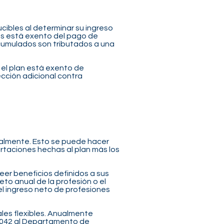
ucibles al determinar su ingreso
nes está exento del pago de
acumulados son tributados a una
 el plan está exento de
cción adicional contra
nualmente. Esto se puede hacer
portaciones hechas al plan más los
er beneficios definidos a sus
to anual de la profesión o el
el ingreso neto de profesiones
les flexibles. Anualmente
C-6042 al Departamento de