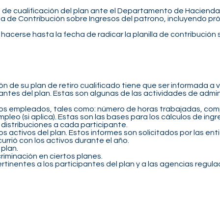
de cualificación del plan ante el Departamento de Hacienda 
la de Contribución sobre Ingresos del patrono, incluyendo pr
hacerse hasta la fecha de radicar la planilla de contribución
n de su plan de retiro cualificado tiene que ser informada a 
cipantes del plan. Estas son algunas de las actividades de admi
los empleados, tales como: número de horas trabajadas, co
leo (si aplica). Estas son las bases para los cálculos de ingr
 distribuciones a cada participante.
s activos del plan. Estos informes son solicitados por las en
urrió con los activos durante el año.
 plan.
riminación en ciertos planes.
ertinentes a los participantes del plan y a las agencias regula