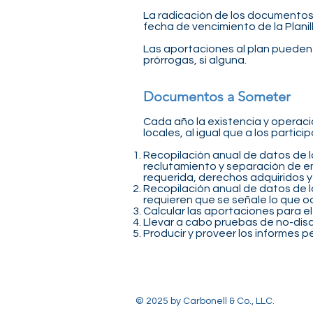
La radicación de los documentos 
fecha de vencimiento de la Planil
Las aportaciones al plan pueden 
prórrogas, si alguna.
Documentos a Someter
Cada año la existencia y operació
locales, al igual que a los parti
Recopilación anual de datos de 
reclutamiento y separación de emp
requerida, derechos adquiridos y
Recopilación anual de datos de lo
requieren que se señale lo que oc
Calcular las aportaciones para el
Llevar a cabo pruebas de no-disc
Producir y proveer los informes p
© 2025 by Carbonell & Co., LLC.