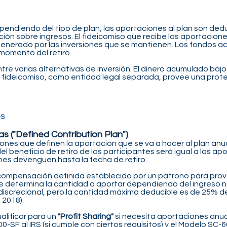
ependiendo del tipo de plan, las aportaciones al plan son ded
ución sobre ingresos. El fideicomiso que recibe las aportacio
 generado por las inversiones que se mantienen. Los fondos 
 momento del retiro.
re varias alternativas de inversión. El dinero acumulado bajo
l fideicomiso, como entidad legal separada, provee una prote
os
s ("Defined Contribution Plan")
ciones que definen la aportación que se va a hacer al plan a
del beneficio de retiro de los participantes será igual a las a
nes devenguen hasta la fecha de retiro.
compensación definida establecido por un patrono para prove
e determina la cantidad a aportar dependiendo del ingreso ne
discrecional, pero la cantidad máxima deducible es de 25% d
 2018).
alificar para un
"Profit Sharing"
si necesita aportaciones anua
0-SF al IRS (si cumple con ciertos requisitos) y el Modelo S