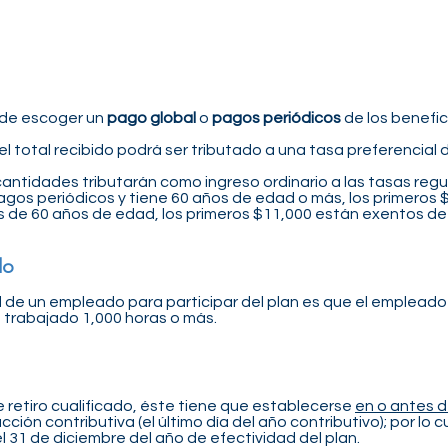
ede escoger un
pago global
o
pagos periódicos
de los benefi
 el total recibido podrá ser tributado a una tasa preferencial
 cantidades tributarán como ingreso ordinario a las tasas reg
n pagos periódicos y tiene 60 años de edad o más, los primero
s de 60 años de edad, los primeros $11,000 están exentos de
do
dad de un empleado para participar del plan es que el emplea
a trabajado 1,000 horas o más.
de retiro cualificado, éste tiene que establecerse
en o antes d
ción contributiva (el último día del año contributivo); por lo c
 31 de diciembre del año de efectividad del plan.