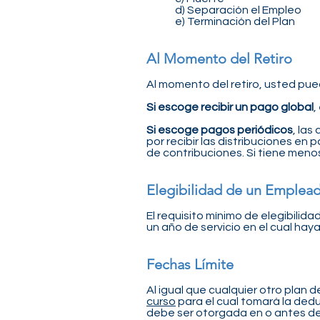
d) Separación el Empleo
e) Terminación del Plan
Al Momento del Retiro
Al momento del retiro, usted pu
Si escoge recibir un pago global
,
Si escoge pagos periódicos
, las
por recibir las distribuciones e
de contribuciones. Si tiene meno
Elegibilidad de un Emplea
El requisito mínimo de elegibili
un año de servicio en el cual hay
Fechas Límite
Al igual que cualquier otro plan 
curso
para el cual tomará la deduc
debe ser otorgada en o antes del